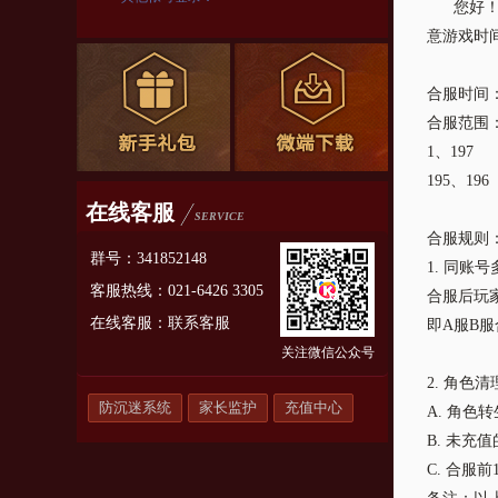
您好！为
意游戏时
合服时间
合服范围
1、197
195、196
在线客服
SERVICE
合服规则
群号：341852148
1. 同
客服热线：021-6426 3305
合服后玩
在线客服：
联系客服
即A服B
关注微信公众号
2. 角色
防沉迷系统
家长监护
充值中心
A. 角色
B. 未充
C. 合服