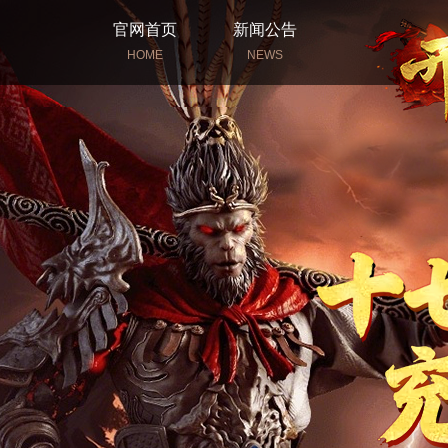
官网首页
新闻公告
HOME
NEWS