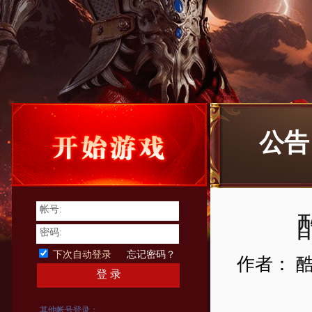
公告
帐号:
密码:
下次自动登录
忘记密码？
作者： 
登 录
其他帐号登录：