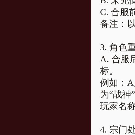
B. 未
C. 合
备注：
3. 角
A. 合
标。
例如：
为“战神
玩家名称
4. 宗