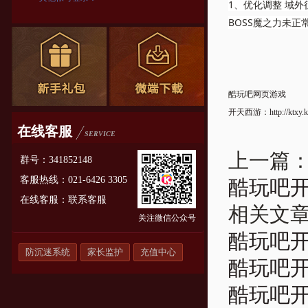
1、优化调整 域外
BOSS魔之力未正
酷玩吧
网页游戏
开天西游
：
http://ktxy
在线客服
SERVICE
上一篇
群号：341852148
客服热线：021-6426 3305
酷玩吧开
在线客服：
联系客服
相关文
关注微信公众号
酷玩吧开
防沉迷系统
家长监护
充值中心
酷玩吧开
酷玩吧开