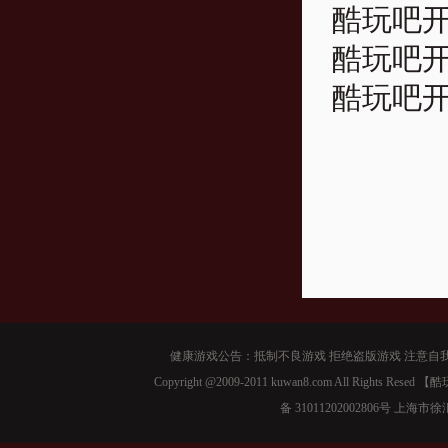
酷玩吧开
酷玩吧开
酷玩吧开
健康游戏公告：抵制不良游戏 拒绝盗版游戏 注意自我
Copyright @2009-2011 kuwan8.com All Right
备 31011202002806号 上