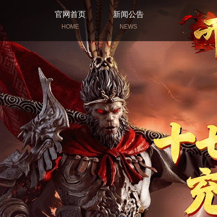
官网首页
新闻公告
HOME
NEWS