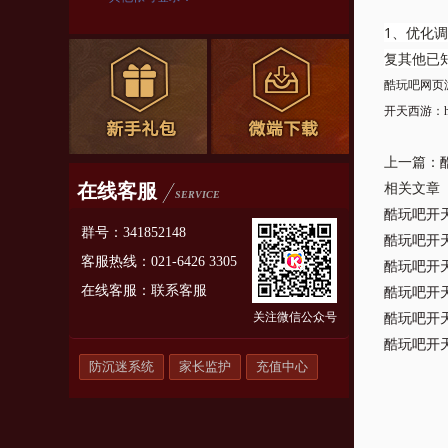
1、优化调
复其他已知
酷玩吧
网页
开天西游
：
上一篇：
在线客服
相关文章
SERVICE
酷玩吧开天
群号：341852148
酷玩吧开天
客服热线：021-6426 3305
酷玩吧开天
在线客服：
联系客服
酷玩吧开天
关注微信公众号
酷玩吧开天
酷玩吧开天
防沉迷系统
家长监护
充值中心