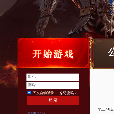
帐号:
密码:
下次自动登录
忘记密码？
登 录
早上7-8点
其他帐号登录：