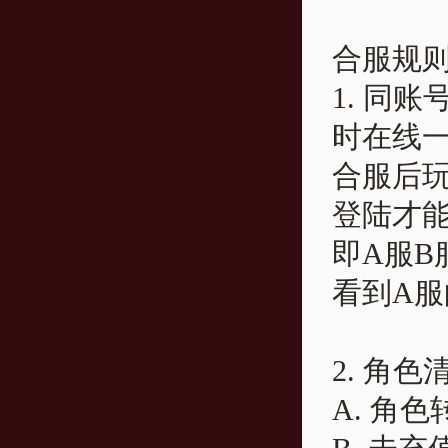
合服规
1. 同
时在线
合服后
登陆才
即A服B
看到A服
2. 角
A. 角