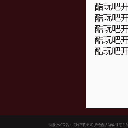
酷玩吧开
酷玩吧开
酷玩吧开
酷玩吧开
酷玩吧开
健康游戏公告：抵制不良游戏 拒绝盗版游戏 注意自我