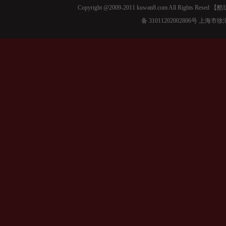
Copyright @2009-2011 kuwan8.com All Right
备 31011202002806号 上