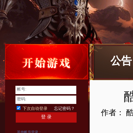
公告
帐号:
密码:
下次自动登录
忘记密码？
作者： 
登 录
其他帐号登录：