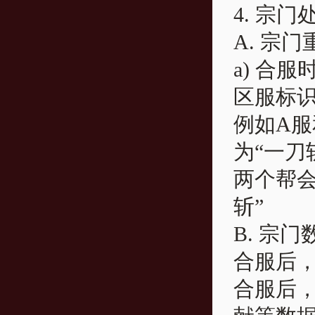
4. 宗
A. 宗
a) 合
区服标
例如A服
为“一刀
两个帮会
斩”
B. 宗
合服后
合服后