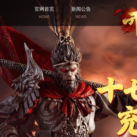
官网首页
新闻公告
HOME
NEWS