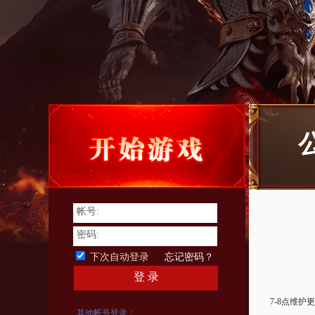
帐号:
密码:
下次自动登录
忘记密码？
登 录
7-8点维护
其他帐号登录：