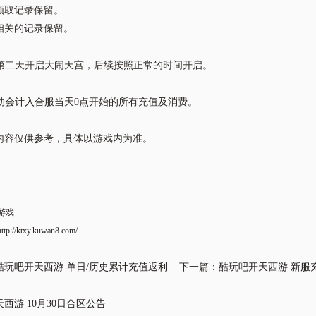
领取记录保留。
相关的记录保留。
服后第二天开启大闹天宫，后续按照正常的时间开启。
活动会计入合服当天
0点开始
的所有充值及消费。
内容仅供参考，具体以游戏内为准。
游戏
http://ktxy.kuwan8.com/
酷玩吧开天西游 单日/历史累计充值返利
下一篇：
酷玩吧开天西游 新服充
西游 10月30日合区公告