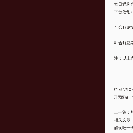
每日返利
平台活动
7. 合
8. 合服
注：以上
酷玩吧
网页
开天西游
：
上一篇：
相关文章
酷玩吧开天