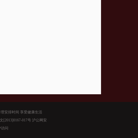
合理安排时间 享受健康生活
网文[2013]0167-017号 沪公网安
户访问