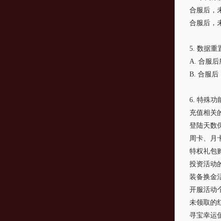
合服后，
合服后，
5. 数据
A. 合
B. 合服
6. 特殊
充值相关
登陆天数
周卡、月
特权礼包
投资活动
装备换金
开服活动
未领取的
寻宝幸运