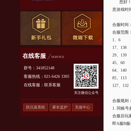
您好！为
意游戏时
合服时间
合服范围
1、6
17、138
在线客服
29、139
SERVICE
45、60
群号：341852148
64、140
客服热线：021-6426 3305
85、113
在线客服：
联系客服
127、132
关注微信公众号
合服规则
防沉迷系统
家长监护
充值中心
1. 同
合服后玩
即A服B